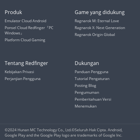
Produk
Game yang didukung
Emulator Cloud Android
Ragnarok M: Eternal Love
Ponsel Cloud Redfinger『PC
Ragnarok X: Next Generation
Windows』
Ragnarok Origin Global
Platform Cloud Gaming
Tentang Redfinger
Dukungan
Kebijakan Privasi
Panduan Pengguna
Perjanjian Pengguna
Tutorial Pengaturan
Posting Blog
Pengumuman
Pemberitahuan Versi
Menemukan
©2024 Hunan MC Technology Co., Ltd.©️Seluruh Hak Cipta. Android,
Google Play and the Google Play logo are trademarks of Google Inc.