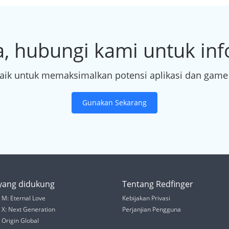
a, hubungi kami untuk info
aik untuk memaksimalkan potensi aplikasi dan game
Gunakan Sekarang
ang didukung
Tentang Redfinger
M: Eternal Love
Kebijakan Privasi
 X: Next Generation
Perjanjian Pengguna
Origin Global