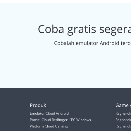
Coba gratis seger
Cobalah emulator Android terb
Produk
Game y
Emulator Cloud Android
Ragnarok 
Ponsel Cloud Redfinger『PC Windows』
Ragnarok
Platform Cloud Gaming
Ragnarok 