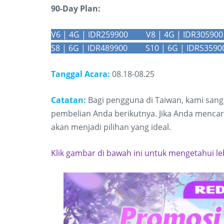
90-Day Plan:
V6 | 4G | IDR259900 V8 | 4G | IDR3059
S8 | 6G | IDR489900 S10 | 6G | IDR5359
Tanggal Acara:
08.18-08.25
Catatan:
Bagi pengguna di Taiwan, kami san
pembelian Anda berikutnya. Jika Anda mencar
akan menjadi pilihan yang ideal.
Klik gambar di bawah ini untuk mengetahui leb