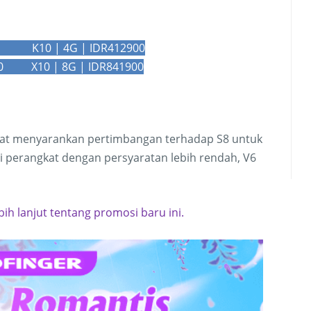
00 K10 | 4G | IDR412900
00 X10 | 8G | IDR841900
gat menyarankan pertimbangan terhadap S8 untuk
i perangkat dengan persyaratan lebih rendah, V6
ih lanjut tentang promosi baru ini.