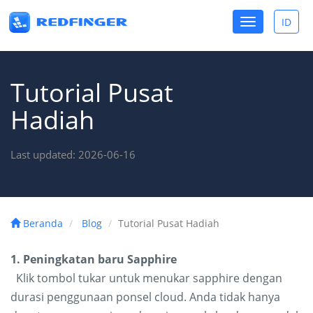
Toggle
ID
Toggle
navigation
lang
Tutorial Pusat
Hadiah
Last updated: 2026-06-16
Beranda
Blog
Tutorial Pusat Hadiah
1. Peningkatan baru Sapphire
Klik tombol tukar untuk menukar sapphire dengan
durasi penggunaan ponsel cloud. Anda tidak hanya