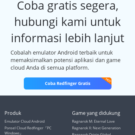
Coba gratis segera,
hubungi kami untuk
informasi lebih lanjut
Cobalah emulator Android terbaik untuk
memaksimalkan potensi aplikasi dan game
cloud Anda di semua platform.
Coba Redfinger Gratis
Produk
Game yang didukung
Emulator Cloud Android
Ragnarok M: Eternal Love
Ponsel Cloud Redfinger『PC
Ragnarok X: Next Generation
Windows』
Ragnarok Origin Global