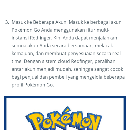
Masuk ke Beberapa Akun: Masuk ke berbagai akun
Pokémon Go Anda menggunakan fitur multi-
instansi Redfinger. Kini Anda dapat menjalankan
semua akun Anda secara bersamaan, melacak
kemajuan, dan membuat penyesuaian secara real-
time. Dengan sistem cloud Redfinger, peralihan
antar akun menjadi mudah, sehingga sangat cocok
bagi penjual dan pembeli yang mengelola beberapa
profil Pokémon Go.