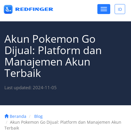
Toggle
ID
Toggle
navigation
lang
Akun Pokemon Go
Dijual: Platform dan
Manajemen Akun
Terbaik
Last updated: 2024-11-05
Beranda
Blog
Akun Pokemon Go Dijual: Platform dan Manajemen Akun
Terbaik