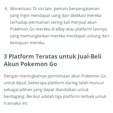
Monetisasi: Di ​​sisi lain, pemain berpengalaman
yang ingin mendapat uang dari dedikasi mereka
terhadap permainan sering kali menjual akun
Pokémon Go mereka di eBay atau platform lainnya,
yang memungkinkan mereka mendapat untung dari
kemajuan mereka.
3 Platform Teratas untuk Jual-Beli
Akun Pokemon Go
Dengan meningkatnya permintaan akun Pokemon Go
untuk dijual, beberapa platform daring telah muncul
sebagai pilihan yang dapat diandalkan untuk
berdagang. Berikut adalah tiga platform terbaik untuk
transaksi ini: