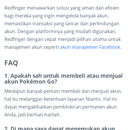
Redfinger menawarkan solusi yang aman dan efisien
bagi mereka yang ingin mengelola banyak akun,
memastikan transaksi yang lancar dan perlindungan
akun. Dengan platformnya yang mudah digunakan,
Redfinger dengan cepat menjadi pilihan utama untuk
manajemen akun seperti
akun manajemen Facebook
.
FAQ
1. Apakah sah untuk membeli atau menjual
akun Pokémon Go?
Meskipun banyak pemain membeli dan menjual akun,
hal itu melanggar ketentuan layanan Niantic. Hal ini
dapat mengakibatkan pemblokiran permanen akun
Anda, jadi berhati-hatilah.
2. Di mana saya dapat menemukan akun