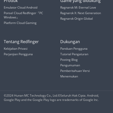
Produk
Game yang didukung
Emulator Cloud Android
Ragnarok M: Eternal Love
Ponsel Cloud Redfinger『PC
Ragnarok X: Next Generation
Windows』
Ragnarok Origin Global
Platform Cloud Gaming
Tentang Redfinger
Dukungan
Kebijakan Privasi
Panduan Pengguna
Perjanjian Pengguna
Tutorial Pengaturan
Posting Blog
Pengumuman
Pemberitahuan Versi
Menemukan
©2024 Hunan MC Technology Co., Ltd.©️Seluruh Hak Cipta. Android,
Google Play and the Google Play logo are trademarks of Google Inc.