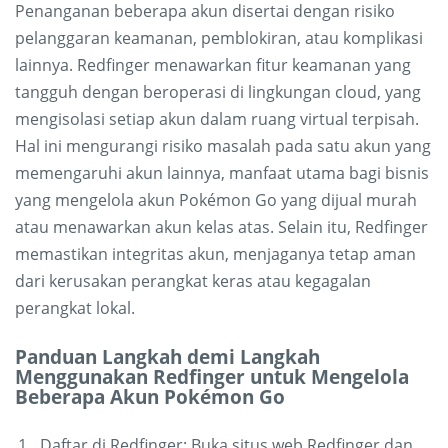
Penanganan beberapa akun disertai dengan risiko
pelanggaran keamanan, pemblokiran, atau komplikasi
lainnya. Redfinger menawarkan fitur keamanan yang
tangguh dengan beroperasi di lingkungan cloud, yang
mengisolasi setiap akun dalam ruang virtual terpisah.
Hal ini mengurangi risiko masalah pada satu akun yang
memengaruhi akun lainnya, manfaat utama bagi bisnis
yang mengelola akun Pokémon Go yang dijual murah
atau menawarkan akun kelas atas. Selain itu, Redfinger
memastikan integritas akun, menjaganya tetap aman
dari kerusakan perangkat keras atau kegagalan
perangkat lokal.
Panduan Langkah demi Langkah
Menggunakan Redfinger untuk Mengelola
Beberapa Akun Pokémon Go
Daftar di Redfinger: Buka situs web Redfinger dan