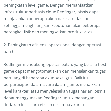
peningkatan level game. Dengan memanfaatkan
infrastruktur berbasis cloud Redfinger, bisnis dapat
menjalankan beberapa akun dari satu dasbor,
sehingga menghilangkan kebutuhan akan beberapa
perangkat fisik dan meningkatkan produktivitas.
2. Peningkatan efisiensi operasional dengan operasi
batch
Redfinger mendukung operasi batch, yang berarti host
game dapat mengotomatiskan dan menjalankan tugas
berulang di beberapa akun sekaligus. Baik itu
berpartisipasi dalam acara dalam game, menaikkan
level karakter, atau menyelesaikan tugas harian, bisnis
dapat menggunakan Redfinger untuk menangani
tindakan ini secara efisien di semua akun. Ini