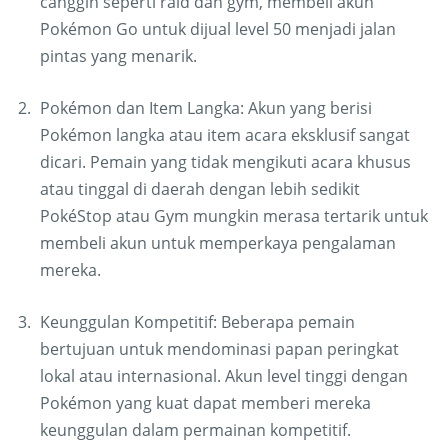
canggih seperti raid dan gym, membeli akun
Pokémon Go untuk dijual level 50 menjadi jalan
pintas yang menarik.
Pokémon dan Item Langka: Akun yang berisi
Pokémon langka atau item acara eksklusif sangat
dicari. Pemain yang tidak mengikuti acara khusus
atau tinggal di daerah dengan lebih sedikit
PokéStop atau Gym mungkin merasa tertarik untuk
membeli akun untuk memperkaya pengalaman
mereka.
Keunggulan Kompetitif: Beberapa pemain
bertujuan untuk mendominasi papan peringkat
lokal atau internasional. Akun level tinggi dengan
Pokémon yang kuat dapat memberi mereka
keunggulan dalam permainan kompetitif.