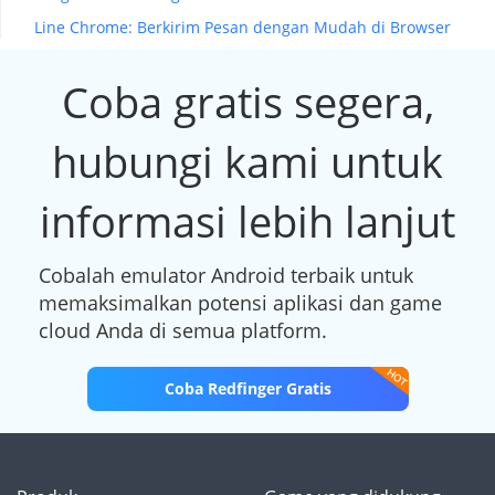
Line Chrome: Berkirim Pesan dengan Mudah di Browser
Coba gratis segera,
hubungi kami untuk
informasi lebih lanjut
Cobalah emulator Android terbaik untuk
memaksimalkan potensi aplikasi dan game
cloud Anda di semua platform.
Coba Redfinger Gratis