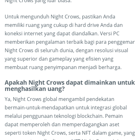
Night Crows yang luar biasa.
Untuk mengunduh Night Crows, pastikan Anda
memiliki ruang yang cukup di hard drive Anda dan
koneksi internet yang dapat diandalkan. Versi PC
memberikan pengalaman terbaik bagi para penggemar
Night Crows di seluruh dunia, dengan resolusi visual
yang superior dan gameplay yang efisien yang
membuat ruang penyimpanan menjadi berharga.
Apakah Night Crows dapat dimainkan untuk
menghasilkan uang?
Ya, Night Crows global mengambil pendekatan
bermain-untuk-mendapatkan untuk integrasi global
melalui penggunaan teknologi blockchain. Pemain
dapat memperoleh dan memperdagangkan aset
seperti token Night Crows, serta NFT dalam game, yang