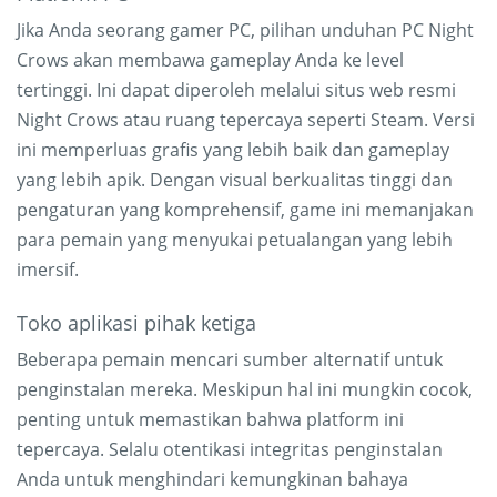
Jika Anda seorang gamer PC, pilihan unduhan PC Night
Crows akan membawa gameplay Anda ke level
tertinggi. Ini dapat diperoleh melalui situs web resmi
Night Crows atau ruang tepercaya seperti Steam. Versi
ini memperluas grafis yang lebih baik dan gameplay
yang lebih apik. Dengan visual berkualitas tinggi dan
pengaturan yang komprehensif, game ini memanjakan
para pemain yang menyukai petualangan yang lebih
imersif.
Toko aplikasi pihak ketiga
Beberapa pemain mencari sumber alternatif untuk
penginstalan mereka. Meskipun hal ini mungkin cocok,
penting untuk memastikan bahwa platform ini
tepercaya. Selalu otentikasi integritas penginstalan
Anda untuk menghindari kemungkinan bahaya