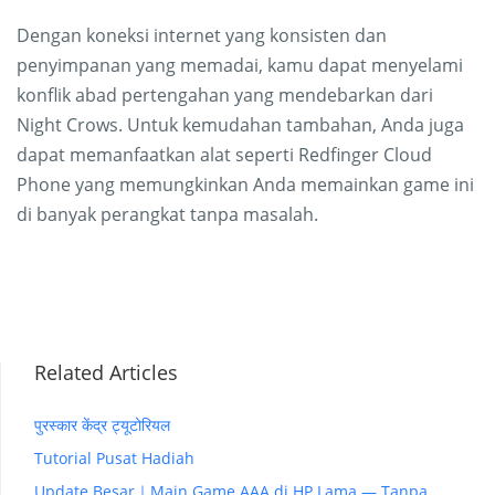
Dengan koneksi internet yang konsisten dan
penyimpanan yang memadai, kamu dapat menyelami
konflik abad pertengahan yang mendebarkan dari
Night Crows. Untuk kemudahan tambahan, Anda juga
dapat memanfaatkan alat seperti Redfinger Cloud
Phone yang memungkinkan Anda memainkan game ini
di banyak perangkat tanpa masalah.
Related Articles
पुरस्कार केंद्र ट्यूटोरियल
Tutorial Pusat Hadiah
Update Besar｜Main Game AAA di HP Lama — Tanpa