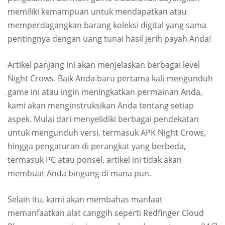
memiliki kemampuan untuk mendapatkan atau
memperdagangkan barang koleksi digital yang sama
pentingnya dengan uang tunai hasil jerih payah Anda!
Artikel panjang ini akan menjelaskan berbagai level
Night Crows. Baik Anda baru pertama kali mengunduh
game ini atau ingin meningkatkan permainan Anda,
kami akan menginstruksikan Anda tentang setiap
aspek. Mulai dari menyelidiki berbagai pendekatan
untuk mengunduh versi, termasuk APK Night Crows,
hingga pengaturan di perangkat yang berbeda,
termasuk PC atau ponsel, artikel ini tidak akan
membuat Anda bingung di mana pun.
Selain itu, kami akan membahas manfaat
memanfaatkan alat canggih seperti Redfinger Cloud