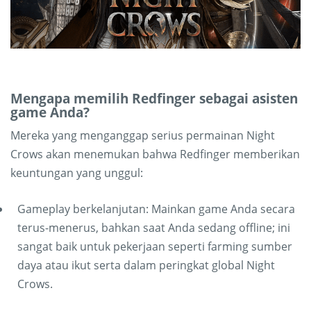
Mengapa memilih Redfinger sebagai asisten
game Anda?
Mereka yang menganggap serius permainan Night
Crows akan menemukan bahwa Redfinger memberikan
keuntungan yang unggul:
Gameplay berkelanjutan: Mainkan game Anda secara
terus-menerus, bahkan saat Anda sedang offline; ini
sangat baik untuk pekerjaan seperti farming sumber
daya atau ikut serta dalam peringkat global Night
Crows.