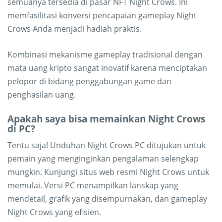
semuanya tersedia di pasar NFT Night Crows. Ini
memfasilitasi konversi pencapaian gameplay Night
Crows Anda menjadi hadiah praktis.
Kombinasi mekanisme gameplay tradisional dengan
mata uang kripto sangat inovatif karena menciptakan
pelopor di bidang penggabungan game dan
penghasilan uang.
Apakah saya bisa memainkan Night Crows
di PC?
Tentu saja! Unduhan Night Crows PC ditujukan untuk
pemain yang menginginkan pengalaman selengkap
mungkin. Kunjungi situs web resmi Night Crows untuk
memulai. Versi PC menampilkan lanskap yang
mendetail, grafik yang disempurnakan, dan gameplay
Night Crows yang efisien.