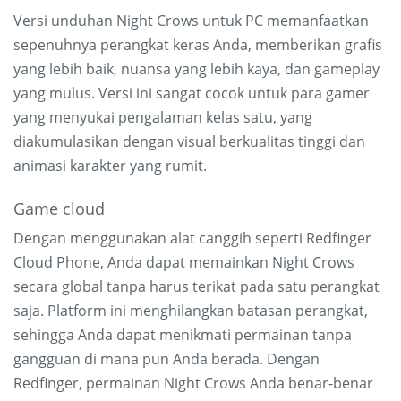
Versi unduhan Night Crows untuk PC memanfaatkan
sepenuhnya perangkat keras Anda, memberikan grafis
yang lebih baik, nuansa yang lebih kaya, dan gameplay
yang mulus. Versi ini sangat cocok untuk para gamer
yang menyukai pengalaman kelas satu, yang
diakumulasikan dengan visual berkualitas tinggi dan
animasi karakter yang rumit.
Game cloud
Dengan menggunakan alat canggih seperti Redfinger
Cloud Phone, Anda dapat memainkan Night Crows
secara global tanpa harus terikat pada satu perangkat
saja. Platform ini menghilangkan batasan perangkat,
sehingga Anda dapat menikmati permainan tanpa
gangguan di mana pun Anda berada. Dengan
Redfinger, permainan Night Crows Anda benar-benar