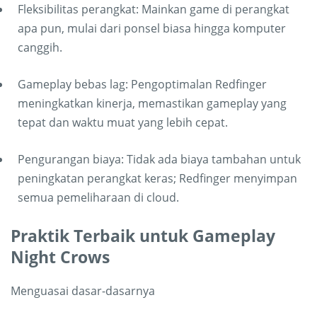
Fleksibilitas perangkat: Mainkan game di perangkat
apa pun, mulai dari ponsel biasa hingga komputer
canggih.
Gameplay bebas lag: Pengoptimalan Redfinger
meningkatkan kinerja, memastikan gameplay yang
tepat dan waktu muat yang lebih cepat.
Pengurangan biaya: Tidak ada biaya tambahan untuk
peningkatan perangkat keras; Redfinger menyimpan
semua pemeliharaan di cloud.
Praktik Terbaik untuk Gameplay
Night Crows
Menguasai dasar-dasarnya