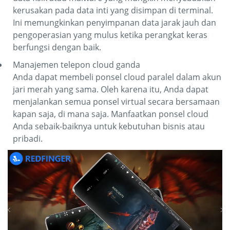
kerusakan pada data inti yang disimpan di terminal.
Ini memungkinkan penyimpanan data jarak jauh dan
pengoperasian yang mulus ketika perangkat keras
berfungsi dengan baik.
Manajemen telepon cloud ganda
Anda dapat membeli ponsel cloud paralel dalam akun
jari merah yang sama. Oleh karena itu, Anda dapat
menjalankan semua ponsel virtual secara bersamaan
kapan saja, di mana saja. Manfaatkan ponsel cloud
Anda sebaik-baiknya untuk kebutuhan bisnis atau
pribadi.