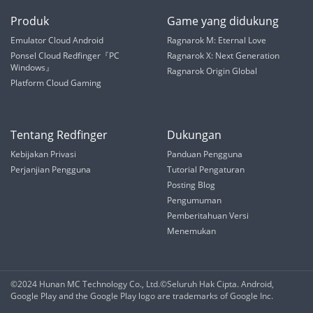
Produk
Game yang didukung
Emulator Cloud Android
Ragnarok M: Eternal Love
Ponsel Cloud Redfinger『PC
Ragnarok X: Next Generation
Windows』
Ragnarok Origin Global
Platform Cloud Gaming
Tentang Redfinger
Dukungan
Kebijakan Privasi
Panduan Pengguna
Perjanjian Pengguna
Tutorial Pengaturan
Posting Blog
Pengumuman
Pemberitahuan Versi
Menemukan
©2024 Hunan MC Technology Co., Ltd.©️Seluruh Hak Cipta. Android,
Google Play and the Google Play logo are trademarks of Google Inc.