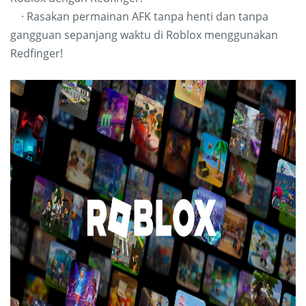
· Rasakan permainan AFK tanpa henti dan tanpa
gangguan sepanjang waktu di Roblox menggunakan
Redfinger!