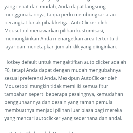
yang cepat dan mudah, Anda dapat langsung
menggunakannya, tanpa perlu membongkar atau
perangkat lunak pihak ketiga. AutoClicker oleh
Mousetool menawarkan pilihan kustomisasi,
memungkinkan Anda menargetkan area tertentu di
layar dan menetapkan jumlah klik yang diinginkan.
Hotkey default untuk mengaktifkan auto clicker adalah
F6, tetapi Anda dapat dengan mudah mengubahnya
sesuai preferensi Anda. Meskipun AutoClicker oleh
Mousetool mungkin tidak memiliki semua fitur
tambahan seperti beberapa pesaingnya, kemudahan
penggunaannya dan desain yang ramah pemula
membuatnya menjadi pilihan luar biasa bagi mereka
yang mencari autoclicker yang sederhana dan andal.