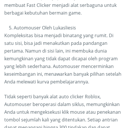
membuat Fast Clicker menjadi alat serbaguna untuk
berbagai kebutuhan bermain game.
5. Automouser Oleh Lukasliesis
Kompleksitas bisa menjadi binatang yang rumit. Di
satu sisi, bisa jadi menakutkan pada pandangan
pertama. Namun di sisi lain, ini membuka dunia
kemungkinan yang tidak dapat dicapai oleh program
yang lebih sederhana. Automouser mencerminkan
keseimbangan ini, menawarkan banyak pilihan setelah
Anda melewati kurva pembelajarannya.
Tidak seperti banyak alat auto clicker Roblox,
Automouser beroperasi dalam siklus, memungkinkan
Anda untuk mengeksekusi klik mouse atau penekanan
tombol sejumlah kali yang ditentukan. Setiap antrian
dapat menangani hingga 300 tindakan dan dapat