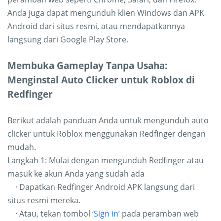
Anda juga dapat mengunduh klien Windows dan APK
Android dari situs resmi, atau mendapatkannya
langsung dari Google Play Store.
Membuka Gameplay Tanpa Usaha:
Menginstal Auto Clicker untuk Roblox di
Redfinger
Berikut adalah panduan Anda untuk mengunduh auto
clicker untuk Roblox menggunakan Redfinger dengan
mudah.
Langkah 1: Mulai dengan mengunduh Redfinger atau
masuk ke akun Anda yang sudah ada
· Dapatkan Redfinger Android APK langsung dari
situs resmi mereka.
· Atau, tekan tombol ‘
Sign in
’ pada peramban web