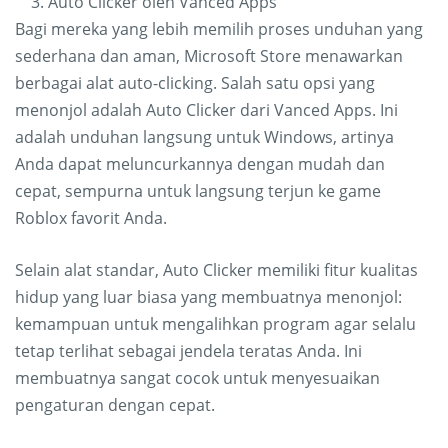
3. Auto Clicker oleh Vanced Apps
Bagi mereka yang lebih memilih proses unduhan yang
sederhana dan aman, Microsoft Store menawarkan
berbagai alat auto-clicking. Salah satu opsi yang
menonjol adalah Auto Clicker dari Vanced Apps. Ini
adalah unduhan langsung untuk Windows, artinya
Anda dapat meluncurkannya dengan mudah dan
cepat, sempurna untuk langsung terjun ke game
Roblox favorit Anda.
Selain alat standar, Auto Clicker memiliki fitur kualitas
hidup yang luar biasa yang membuatnya menonjol:
kemampuan untuk mengalihkan program agar selalu
tetap terlihat sebagai jendela teratas Anda. Ini
membuatnya sangat cocok untuk menyesuaikan
pengaturan dengan cepat.