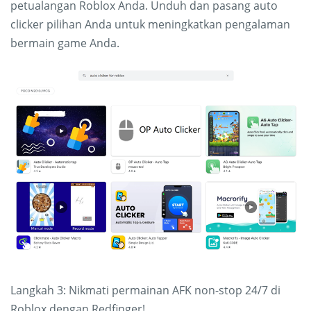
petualangan Roblox Anda. Unduh dan pasang auto
clicker pilihan Anda untuk meningkatkan pengalaman
bermain game Anda.
Langkah 3: Nikmati permainan AFK non-stop 24/7 di
Roblox dengan Redfinger!