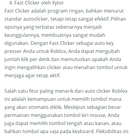
4. Fast Clicker oleh Xytor
Fast Clicker adalah program ringan, bahkan menurut
standar autoclicker, tetapi tetap sangat efektif. Pilihan
opsinya yang terbatas sebenarnya menjadi
keunggulannya, membuatnya sangat mudah
digunakan. Dengan Fast Clicker sebagai auto key
presser Anda untuk Roblox, Anda dapat mengubah
jumlah klik per detik dan memutuskan apakah Anda
ingin mengalihkan clicker atau menahan tombol untuk
menjaga agar tetap aktif.
Salah satu fitur paling menarik dari auto clicker Roblox
ini adalah kemampuan untuk memilih tombol mana
yang akan otomatis diklik. Meskipun sebagian besar
permainan menggunakan tombol kiri mouse, Anda
juga dapat memilih tombol tengah atau kanan, atau
bahkan tombol apa saja pada keyboard. Fleksibilitas ini