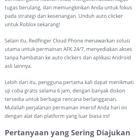
tugas berulang, dan memungkinkan Anda untuk fokus
pada strategi dan kesenangan. Unduh auto clicker
untuk Roblox sekarang!
Selain itu, Redfinger Cloud Phone menawarkan solusi
utama untuk permainan AFK 24/7, menyediakan akses
tanpa hambatan ke auto clickers dan aplikasi Android
asli lainnya.
Lebih dari itu, pengguna pertama kali dapat menikmati
uji coba gratis selama 6 jam, dengan banyak diskon
tersedia untuk berbagai rencana berlangganan.
Mulailah perjalanan permainan imersif Anda hari ini
dengan alat dan platform yang luar biasa ini!
Pertanyaan yang Sering Diajukan