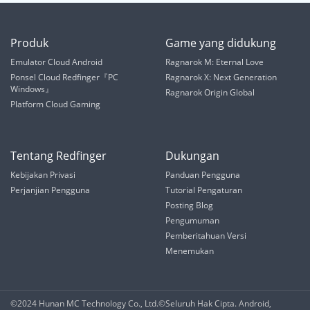
Produk
Game yang didukung
Emulator Cloud Android
Ragnarok M: Eternal Love
Ponsel Cloud Redfinger『PC
Ragnarok X: Next Generation
Windows』
Ragnarok Origin Global
Platform Cloud Gaming
Tentang Redfinger
Dukungan
Kebijakan Privasi
Panduan Pengguna
Perjanjian Pengguna
Tutorial Pengaturan
Posting Blog
Pengumuman
Pemberitahuan Versi
Menemukan
©2024 Hunan MC Technology Co., Ltd.©️Seluruh Hak Cipta. Android,